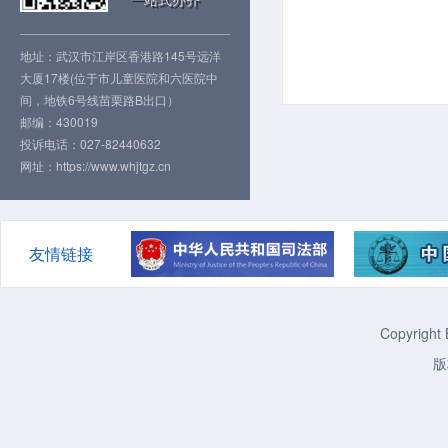
地址：武汉市江岸区香港路145号远洋
大厦17楼(位于市儿童医院和六医院中
间，地铁6号线苗栗路B出口）
邮编：430019
投诉电话：027-82440632
网址：https://www.whjtgz.cn
友情链接
Copyright 